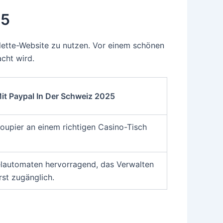
25
lette-Website zu nutzen. Vor einem schönen
cht wird.
it Paypal In Der Schweiz 2025
roupier an einem richtigen Casino-Tisch
pielautomaten hervorragend, das Verwalten
st zugänglich.