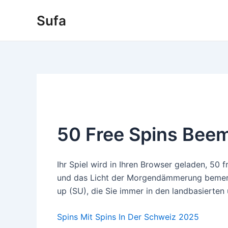
Skip
Sufa
to
content
50 Free Spins Bee
Ihr Spiel wird in Ihren Browser geladen, 50
und das Licht der Morgendämmerung bemerken.
up (SU), die Sie immer in den landbasierten
Spins Mit Spins In Der Schweiz 2025